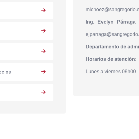
mlchoez@sangregorio.
Ing. Evelyn Párraga 
ejparraga@sangregorio
Departamento de admis
Horarios de atención:
ocios
Lunes a viernes 08h00 